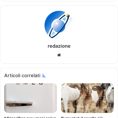
redazione
We
bsi
te
Articoli correlati