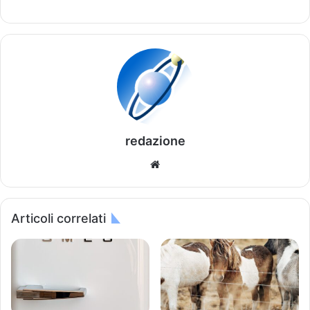
redazione
We
bsi
te
Articoli correlati