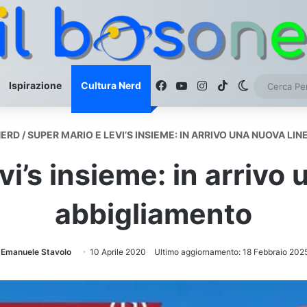
Facebook
You Tube
Instagram
TikTok
Cambia as
Ispirazione
Cultura Nerd
NERD
/
SUPER MARIO E LEVI’S INSIEME: IN ARRIVO UNA NUOVA LI
i’s insieme: in arrivo 
abbigliamento
Emanuele Stavolo
10 Aprile 2020
Ultimo aggiornamento: 18 Febbraio 202