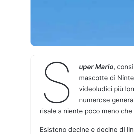
S
uper Mario
, cons
mascotte di Ninte
videoludici più 
numerose generazi
risale a niente poco meno che 
Esistono decine e decine di li