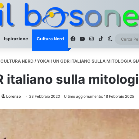
Facebook
You Tube
Instagram
TikTok
Cambia as
Ispirazione
Cultura Nerd
CULTURA NERD
/
YOKAI! UN GDR ITALIANO SULLA MITOLOGIA G
 italiano sulla mitolo
Lorenzo
23 Febbraio 2020
Ultimo aggiornamento: 18 Febbraio 2025