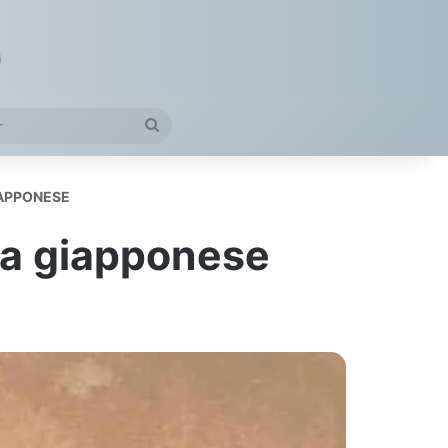
petto
Cerca
Per
IAPPONESE
gia giapponese