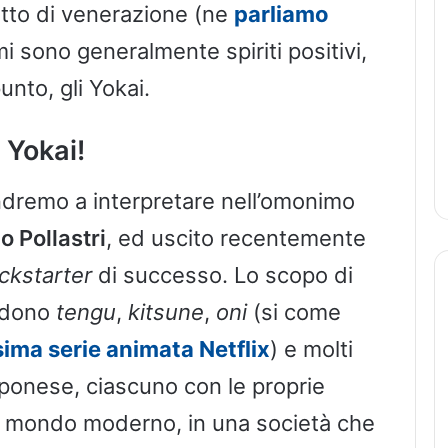
etto di venerazione (ne
parliamo
ami sono generalmente spiriti positivi,
unto, gli Yokai.
 Yokai!
dremo a interpretare nell’omonimo
 Pollastri
, ed uscito recentemente
ckstarter
di successo. Lo scopo di
ndono
tengu
,
kitsune
,
oni
(si come
ima serie animata Netflix
) e molti
apponese, ciascuno con le proprie
nel mondo moderno, in una società che