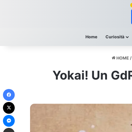
Home
Curiosità
HOME
/
Yokai! Un GdR
Facebook
X
Messenger
Condividi Via Mail